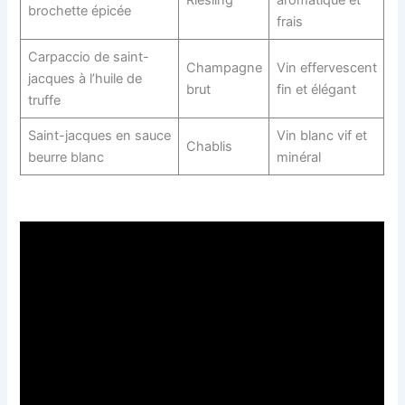
brochette épicée
frais
Carpaccio de saint-
Champagne
Vin effervescent
jacques à l’huile de
brut
fin et élégant
truffe
Saint-jacques en sauce
Vin blanc vif et
Chablis
beurre blanc
minéral